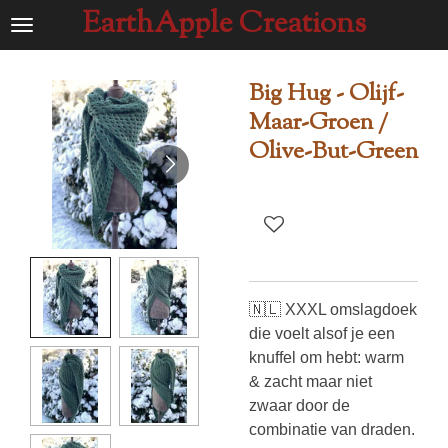
EarthApple Creations
Ga
direct
naar
Big Hug - Olijf-
de
Maar-Groen /
hoofdinhoud
Olive-But-Green
🇳🇱 XXXL omslagdoek
die voelt alsof je een
knuffel om hebt: warm
& zacht maar niet
zwaar door de
combinatie van draden.