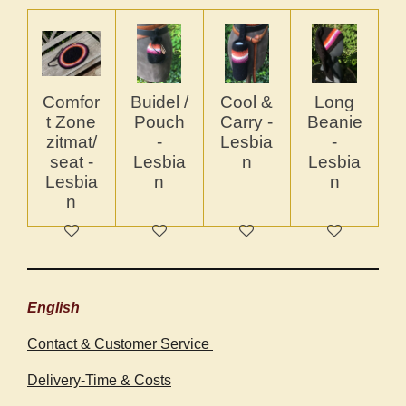
Comfor
Buidel /
Cool &
Long
t Zone
Pouch
Carry -
Beanie
zitmat/
-
Lesbia
-
seat -
Lesbia
n
Lesbia
Lesbia
n
n
n
English
Contact & Customer Service
Delivery-Time & Costs