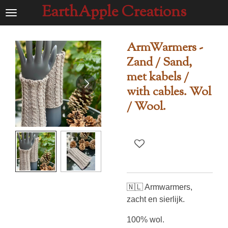
EarthApple Creations
Ga
direct
naar
ArmWarmers -
de
Zand / Sand,
hoofdinhoud
met kabels /
with cables. Wol
/ Wool.
🇳🇱 Armwarmers,
zacht en sierlijk.
100% wol.