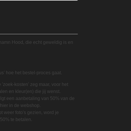
hamn Hood, die echt geweldig is en
s' hoe het bestel-proces gaat.
e 'zoek-kosten' zeg maar, voor het
en en kleur(en) die jij wenst.
 volgt een aanbetaling van 50% van de
hier in de webshop.
bt weer foto's gezien, word je
50% te betalen.