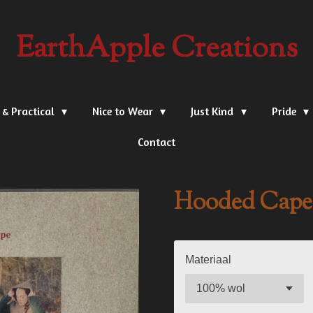
EarthApple Creations
 & Practical
Nice to Wear
Just Kind
Pride
Contact
Hooded Cape 
Materiaal