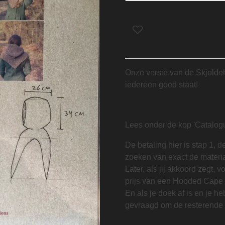
Onze versie van de Skjolde
iedereen goed staat!
Lees onder de kop 'Catalogu
De betaling hier is stap 1, d
zoeken van exact de material
Later, als jij akkoord zegt,
prijs van een Hooded Cape 
En als je doek af is en je he
gevraagd om de resterende 