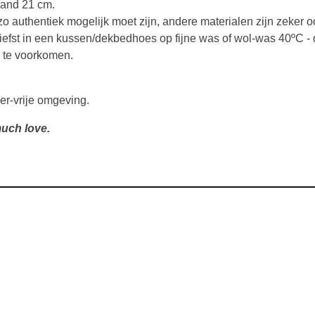
 rand 21 cm.
o authentiek mogelijk moet zijn, andere materialen zijn zeker o
iefst in een kussen/dekbedhoes op fijne was of wol-was 40ºC -
 te voorkomen.
er-vrije omgeving.
uch love.