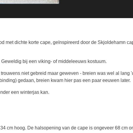
od
met dichte korte cape, g
eïnspireerd door de Skjoldehamn c
n. Geweldig bij een viking- of middeleeuws kostuum.
trouwens niet gebreid maar geweven - breien was wel al lang '
binding) gedaan, breien kwam hier pas een paar eeuwen later.
onder een winterjas kan.
4 cm hoog. De halsopening van de cape is ongeveer 68 cm omtr