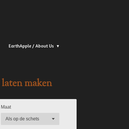
EarthApple / About Us
laten maken
Maat