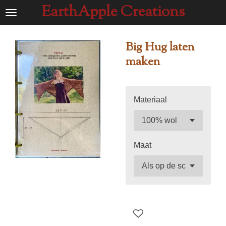
EarthApple Creations
Ga
direct
naar
Big Hug laten
de
maken
hoofdinhoud
Materiaal
Maat