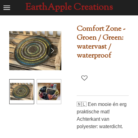
EarthApple Creations
Ga
direct
naar
Comfort Zone -
de
Groen / Green:
hoofdinhoud
watervast /
waterproof
🇳🇱 Een mooie én erg
praktische mat!
Achterkant van
polyester: waterdicht.