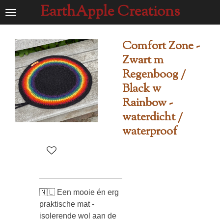
EarthApple Creations
Ga
direct
naar
Comfort Zone -
de
Zwart m
hoofdinhoud
Regenboog /
Black w
Rainbow -
waterdicht /
waterproof
🇳🇱 Een mooie én erg
praktische mat -
isolerende wol aan de