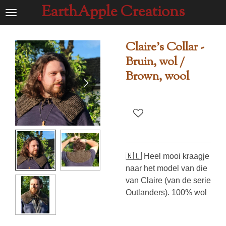
EarthApple Creations
Ga
direct
naar
Claire's Collar -
de
Bruin, wol /
hoofdinhoud
Brown, wool
🇳🇱 Heel mooi kraagje
naar het model van die
van Claire (van de serie
Outlanders). 100% wol