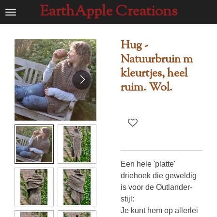
EarthApple Creations
Ga
direct
naar
Hug -
de
Natuurbruin m
hoofdinhoud
kleurtjes, heel
ruim. Wol.
Een hele 'platte'
driehoek die geweldig
is voor de Outlander-
stijl:
Je kunt hem op allerlei