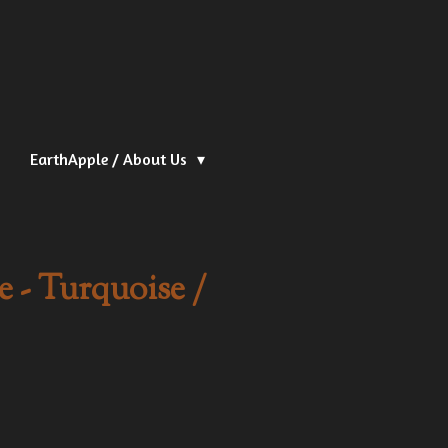
EarthApple / About Us
e - Turquoise /