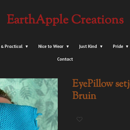
EarthApple Creations
 & Practical
Nice to Wear
Just Kind
Pride
Contact
EyePillow setj
Bruin