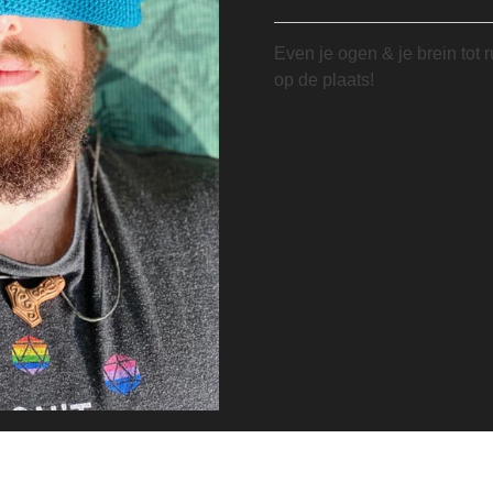
Even je ogen & je brein tot 
op de plaats!