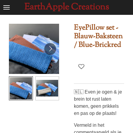
EarthApple Creations
Ga
direct
naar
EyePillow set -
de
Blauw-Baksteen
hoofdinhoud
/ Blue-Brickred
🇳🇱 Even je ogen & je
brein tot rust laten
komen, geen prikkels
en pas op de plaats!
Vermeld in het
commentaarveld als je