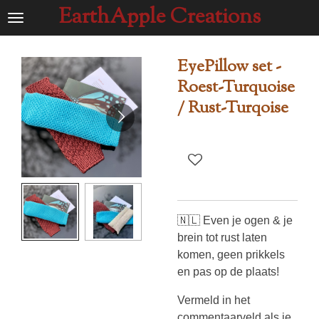
EarthApple Creations
Ga
direct
naar
EyePillow set -
de
Roest-Turquoise
hoofdinhoud
/ Rust-Turqoise
🇳🇱 Even je ogen & je
brein tot rust laten
komen, geen prikkels
en pas op de plaats!
Vermeld in het
commentaarveld als je