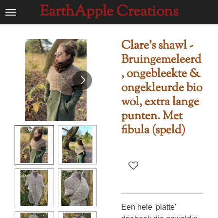
EarthApple Creations
Ga
direct
naar
Clare's shawl -
de
Bruingemeleerd
hoofdinhoud
, ongebleekte &
ongekleurde bio
wol, extra lange
punten. Met
fibula (speld)
Een hele 'platte'