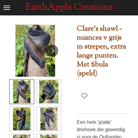
EarthApple Creations
Ga
direct
naar
Clare's shawl -
de
nuances v grijs
hoofdinhoud
m strepen, extra
lange punten.
Met fibula
(speld)
Een hele 'platte'
driehoek die geweldig
is voor de Outlander-