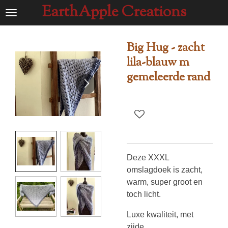
EarthApple Creations
Ga
direct
naar
Big Hug - zacht
de
lila-blauw m
hoofdinhoud
gemeleerde rand
Deze XXXL
omslagdoek is zacht,
warm, super groot en
toch licht.
Luxe kwaliteit, met
zijde.