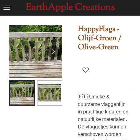
EarthApple Creations
Ga
direct
naar
HappyFlags -
de
Olijf-Groen /
hoofdinhoud
Olive-Green
🇳🇱 Unieke &
duurzame vlaggenlijn
in prachtige kleuren en
natuurlijke materialen.
De vlaggetjes kunnen
verschoven worden