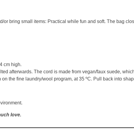
 and/or bring small items: Practical while fun and soft. The bag c
4 cm high.
ted afterwards. The cord is made from vegan/faux suede, which c
n the fine laundry/wool program, at 35 ºC. Pull back into shap
nvironment.
uch love.