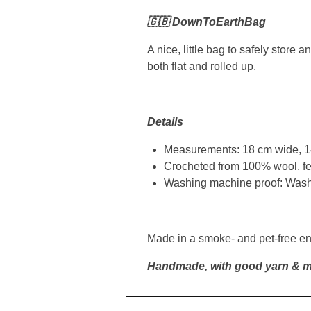
🇬🇧 DownTo
EarthBag
A nice, little bag to safely store
both flat and rolled up.
Details
Measurements: 18 cm wide, 1
Crocheted from 100% wool, fel
Washing machine proof: Wash o
Made in a smoke- and pet-free e
Handmade, with good yarn & m