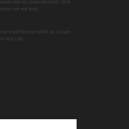
zowel plat als opgerold werkt. Sluit
 maar ook erg leuk.
an be used flat and rolled up. Closes
so very cute.