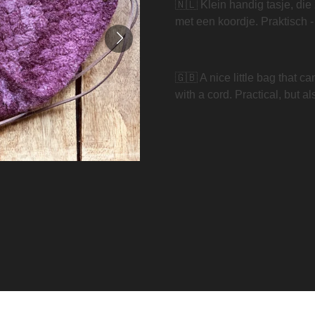
🇳🇱 Klein handig tasje, die 
met een koordje. Praktisch -
🇬🇧 A nice little bag that c
with a cord. Practical, but al