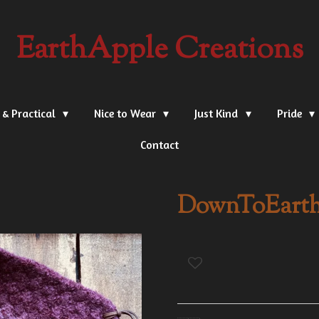
EarthApple Creations
 & Practical
Nice to Wear
Just Kind
Pride
Contact
DownToEarth