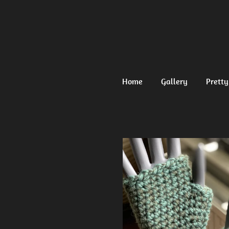
Ga
direct
naar
de
hoofdinhoud
Home
Gallery
Pretty