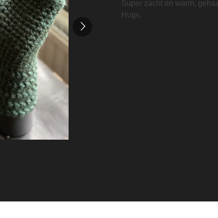
Super zacht en warm, gehaa
Hugs.