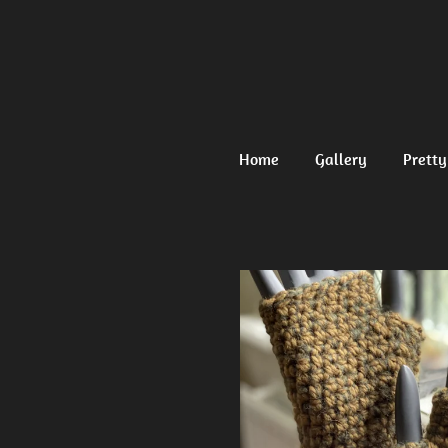
Ga
direct
naar
de
hoofdinhoud
Home
Gallery
Pretty