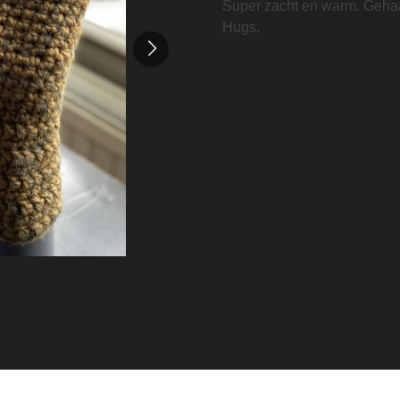
Super zacht en warm. Gehaa
Hugs.