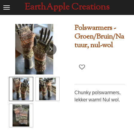
EarthApple Creations
Ga
direct
naar
Polswarmers -
de
Groen/Bruin/Na
hoofdinhoud
tuur, nul-wol
Chunky polswarmers,
lekker warm! Nul wol.