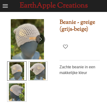
EarthApple Creations
Ga
direct
naar
Beanie - greige
de
(grijs-beige)
hoofdinhoud
Zachte beanie in een
makkelijke kleur