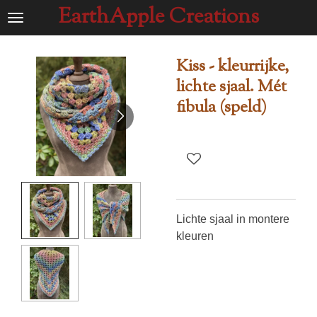
EarthApple Creations
Ga
direct
naar
Kiss - kleurrijke,
de
lichte sjaal. Mét
hoofdinhoud
fibula (speld)
Lichte sjaal in montere
kleuren