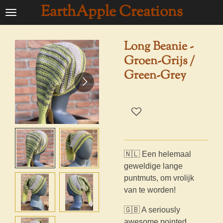
EarthApple Creations
Ga
direct
naar
Long Beanie -
de
Groen-Grijs /
hoofdinhoud
Green-Grey
🇳🇱 Een helemaal
geweldige lange
puntmuts, om vrolijk
van te worden!
🇬🇧 A seriously
awesome pointed