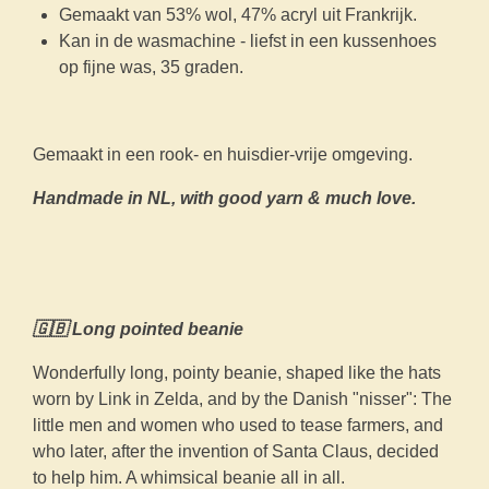
Gemaakt van 53% wol, 47% acryl uit Frankrijk.
Kan in de wasmachine - liefst in een kussenhoes
op fijne was, 35 graden.
Gemaakt in een rook- en huisdier-vrije omgeving.
Handmade in NL, with good yarn & much love.
🇬🇧 Long pointed beanie
Wonderfully long, pointy beanie, shaped like the hats
worn by Link in Zelda, and by the Danish "nisser": The
little men and women who used to tease farmers, and
who later, after the invention of Santa Claus, decided
to help him. A whimsical beanie all in all.