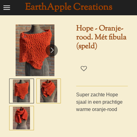
EarthApple Creations
Ga
direct
naar
Hope - Oranje-
de
rood. Mét fibula
hoofdinhoud
(speld)
Super zachte Hope
sjaal in een prachtige
warme oranje-rood