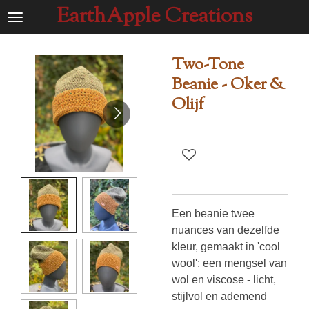
EarthApple Creations
Ga
direct
naar
Two-Tone
de
Beanie - Oker &
hoofdinhoud
Olijf
Een beanie twee
nuances van dezelfde
kleur, gemaakt in 'cool
wool': een mengsel van
wol en viscose - licht,
stijlvol en ademend