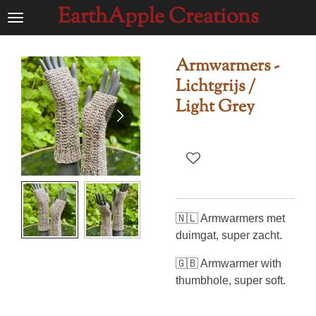
EarthApple Creations
Ga
direct
naar
Armwarmers -
de
Lichtgrijs /
hoofdinhoud
Light Grey
🇳🇱 Armwarmers met
duimgat, super zacht.
🇬🇧 Armwarmer with
thumbhole, super soft.