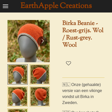
EarthApple Creations
Ga
direct
naar
Birka Beanie -
de
Roest-grijs. Wol
hoofdinhoud
/ Rust-grey.
Wool
🇳🇱 Onze (gehaakte)
versie van een vikinge
vondst uit Birka in
Zweden.