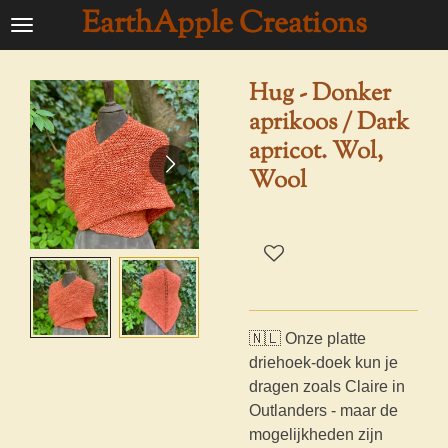
EarthApple Creations
Ga
direct
naar
Hug - Donker
de
aprikoos / Dark
hoofdinhoud
apricot. Wol,
Wool
🇳🇱 Onze platte
driehoek-doek kun je
dragen zoals Claire in
Outlanders - maar de
mogelijkheden zijn