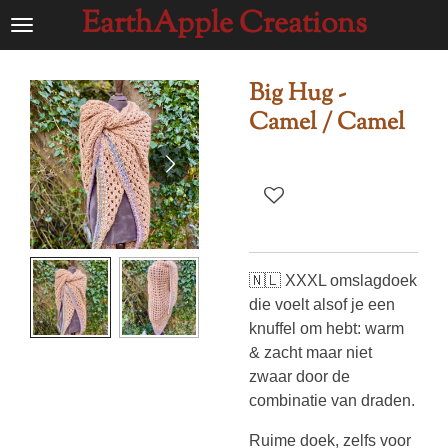
EarthApple Creations
Ga
direct
naar
Big Hug -
de
Camel / Camel
hoofdinhoud
🇳🇱 XXXL omslagdoek
die voelt alsof je een
knuffel om hebt: warm
& zacht maar niet
zwaar door de
combinatie van draden.
Ruime doek, zelfs voor