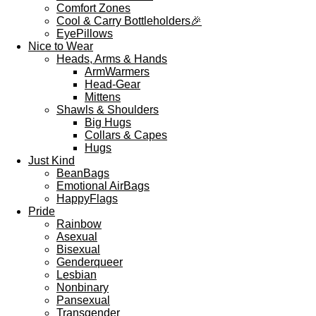
Comfort Zones
Cool & Carry Bottleholders🎉
EyePillows
Nice to Wear
Heads, Arms & Hands
ArmWarmers
Head-Gear
Mittens
Shawls & Shoulders
Big Hugs
Collars & Capes
Hugs
Just Kind
BeanBags
Emotional AirBags
HappyFlags
Pride
Rainbow
Asexual
Bisexual
Genderqueer
Lesbian
Nonbinary
Pansexual
Transgender