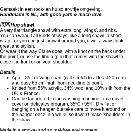
Gemaakt in een rook- en huisdier-vrije omgeving.
Handmade in NL, with good yarn & much love.
🇬🇧 Hug shawl
A very flat triangle shawl with extra long 'wings', and ribs.
You can wear it all kinds of ways: like a long shawl, a short
wrap - or you can just throw it around you, it will always look
great and stylish.
Or wear it the way Claire does, with a knot on the back under
the point, or use the fibula (pin) that comes with the shawl to
close it in front or on your shoulder.
Details
App. 185 cm 'wing-span' (will stretch to at least 205 cm)
and easy 65 cm 'high' from neckline to point.
Knitted from 56% acrylic, 34% wool and 10% silk from the
UK & France.
Can be laundered in the washing machine - in a duvet
cover on delicates program, 35ºC / 95ºF. Dry flat or
hanging on a hanger, but take care to move it around on
the hanger once in a while, so it won't make 'shoulders' in
the shawl.
Made in a smoke- and animal-free environment.