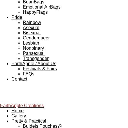
BeanBags
Emotional AirBags
HappyFlags
Pride
Rainbow
Asexual
Bisexual
Genderqueer
Lesbian
Nonbinary
Pansexual
Transgender
EarthApple / About Us
Festivals & Fairs
FAQs
Contact
EarthApple Creations
Home
Gallery
Pretty & Practical
Buidels Pouches🎉