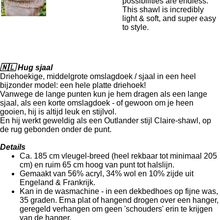
possibilities are endless.
This shawl is incredibly
light & soft, and super easy
to style.
🇳🇱 Hug sjaal
Driehoekige, middelgrote omslagdoek / sjaal in een heel
bijzonder model: een hele platte driehoek!
Vanwege de lange punten kun je hem dragen als een lange
sjaal, als een korte omslagdoek - of gewoon om je heen
gooien, hij is altijd leuk en stijlvol.
En hij werkt geweldig als een Outlander stijl Claire-shawl, op
de rug gebonden onder de punt.
Details
Ca. 185 cm vleugel-breed (heel rekbaar tot minimaal 205
cm) en ruim 65 cm hoog van punt tot halslijn.
Gemaakt van 56% acryl, 34% wol en 10% zijde uit
Engeland & Frankrijk.
Kan in de wasmachine - in een dekbedhoes op fijne was,
35 graden. Erna plat of hangend drogen over een hanger,
geregeld verhangen om geen 'schouders' erin te krijgen
van de hanger.