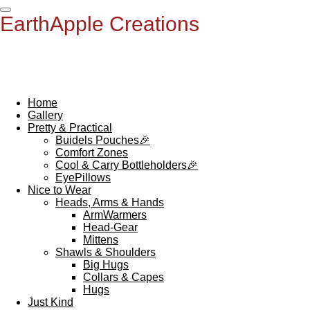
Ga
EarthApple Creations
direct
naar
de
hoofdinhoud
Home
Gallery
Pretty & Practical
Buidels Pouches🎉
Comfort Zones
Cool & Carry Bottleholders🎉
EyePillows
Nice to Wear
Heads, Arms & Hands
ArmWarmers
Head-Gear
Mittens
Shawls & Shoulders
Big Hugs
Collars & Capes
Hugs
Just Kind