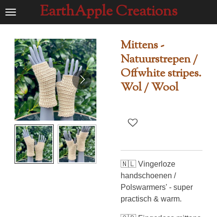
EarthApple Creations
Ga
direct
naar
Mittens -
de
Natuurstrepen /
hoofdinhoud
Offwhite stripes.
Wol / Wool
🇳🇱 Vingerloze
handschoenen /
Polswarmers' - super
practisch & warm.