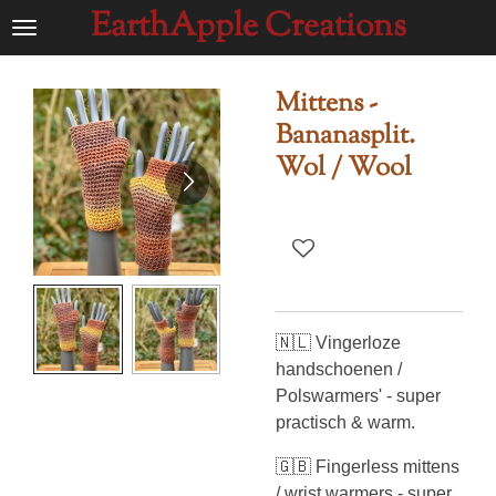
EarthApple Creations
Ga
direct
naar
Mittens -
de
Bananasplit.
hoofdinhoud
Wol / Wool
🇳🇱 Vingerloze
handschoenen /
Polswarmers' - super
practisch & warm.
🇬🇧 Fingerless mittens
/ wrist warmers - super