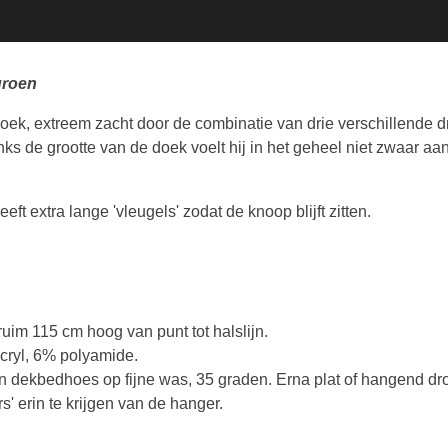
groen
k, extreem zacht door de combinatie van drie verschillende dra
ks de grootte van de doek voelt hij in het geheel niet zwaar a
ft extra lange 'vleugels' zodat de knoop blijft zitten.
uim 115 cm hoog van punt tot halslijn.
ryl, 6% polyamide.
n dekbedhoes op fijne was, 35 graden. Erna plat of hangend dr
 erin te krijgen van de hanger.