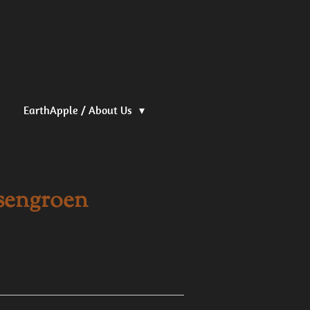
EarthApple / About Us
ssengroen