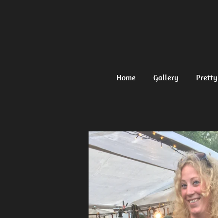
Ga
direct
naar
de
hoofdinhoud
Home
Gallery
Pretty