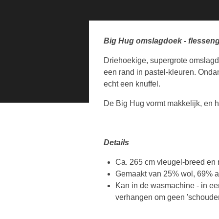
Big Hug omslagdoek - flessen
Driehoekige, supergrote omslagdoe
een rand in pastel-kleuren. Ondan
echt een knuffel.
De Big Hug vormt makkelijk, en hee
Details
Ca. 265 cm vleugel-breed en r
Gemaakt van 25% wol, 69% ac
Kan in de wasmachine - in ee
verhangen om geen 'schouders'