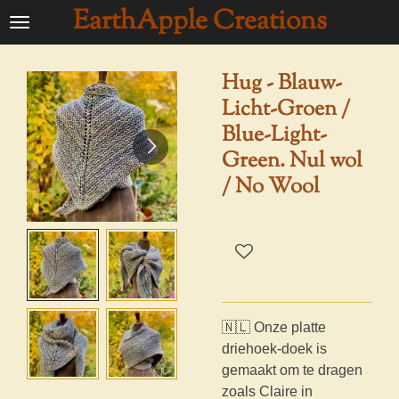
EarthApple Creations
Ga
direct
naar
Hug - Blauw-
de
Licht-Groen /
hoofdinhoud
Blue-Light-
Green. Nul wol
/ No Wool
🇳🇱 Onze platte
driehoek-doek is
gemaakt om te dragen
zoals Claire in