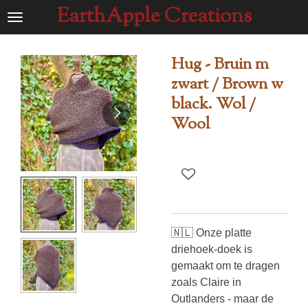
EarthApple Creations
Ga
direct
naar
Hug - Bruin m
de
zwart / Brown w
hoofdinhoud
black. Wol /
Wool
🇳🇱 Onze platte
driehoek-doek is
gemaakt om te dragen
zoals Claire in
Outlanders - maar de