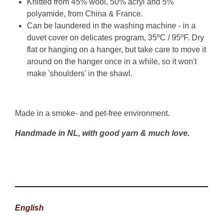
Knitted from 45% wool, 50% acryl and 5%
polyamide, from China & France.
Can be laundered in the washing machine - in a
duvet cover on delicates program, 35ºC / 95ºF. Dry
flat or hanging on a hanger, but take care to move it
around on the hanger once in a while, so it won't
make 'shoulders' in the shawl.
Made in a smoke- and pet-free environment.
Handmade in NL, with good yarn & much love.
English