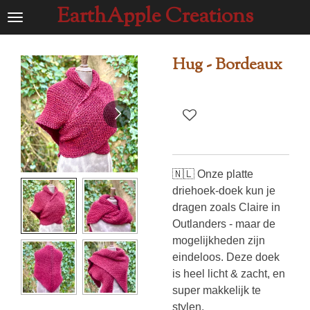
EarthApple Creations
Ga
direct
naar
Hug - Bordeaux
de
hoofdinhoud
🇳🇱 Onze platte
driehoek-doek kun je
dragen zoals Claire in
Outlanders - maar de
mogelijkheden zijn
eindeloos. Deze doek
is heel licht & zacht, en
super makkelijk te
stylen.