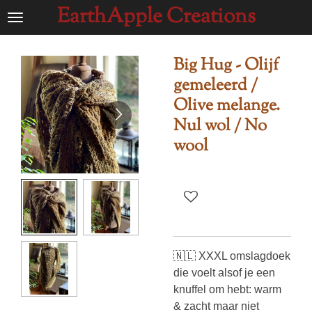
EarthApple Creations
Ga
direct
naar
Big Hug - Olijf
de
gemeleerd /
hoofdinhoud
Olive melange.
Nul wol / No
wool
🇳🇱 XXXL omslagdoek
die voelt alsof je een
knuffel om hebt: warm
& zacht maar niet