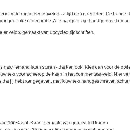
eun in de rug in een envelop - altijd een goed idee! De hanger 
or geur-olie of decoratie. Alle hangers zijn handgemaakt en un
e envelop, gemaakt van upcycled tijdschriften.
ks naar iemand laten sturen - dat kan ook! Kies dan voor de optie
ouw text voor achterop de kaart in het commentaar-veld! Niet verg
es dat jij hebt aangegeven, met jouw text handgeschreven achter
van 100% wol. Kaart: gemaakt van gerecycled karton.
- op fijne was, 35 graden. Erna weer in model brengen.