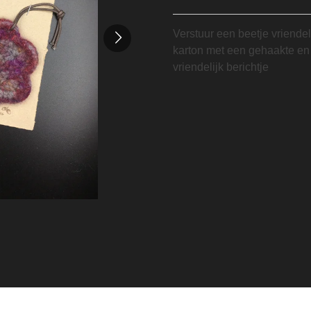
Verstuur een beetje vriendel
karton met een gehaakte en 
vriendelijk berichtje