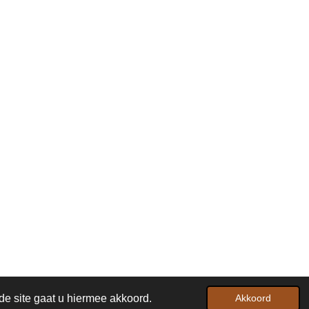
Powered by
JouwWeb
de site gaat u hiermee akkoord.
Akkoord