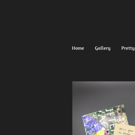
Ga
direct
naar
de
hoofdinhoud
Home
Gallery
Pretty