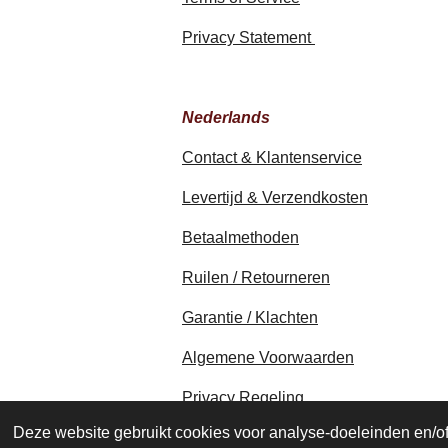
Privacy Statement
Nederlands
Contact & Klantenservice
Levertijd & Verzendkosten
Betaalmethoden
Ruilen / Retourneren
Garantie / Klachten
Algemene Voorwaarden
Privacy Regeling
© 2020 - 2026 earthapplecreations.c
Deze website gebruikt cookies voor analyse-doeleinden en/of 