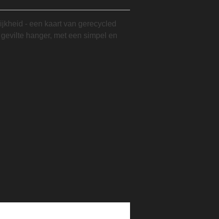
ijkheid - een kaart van gerecycled
gevilte hanger, met een simpel en