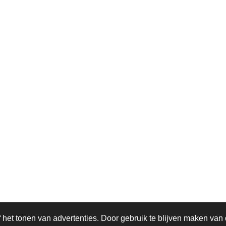
om
het tonen van advertenties. Door gebruik te blijven maken van 