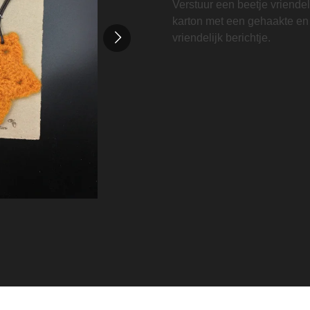
Verstuur een beetje vriendel
karton met een gehaakte en 
vriendelijk berichtje.