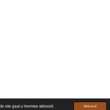
Powered by
JouwWeb
de site gaat u hiermee akkoord.
Akkoord