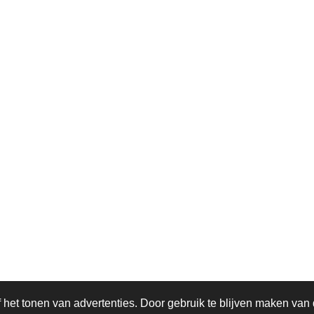
om
het tonen van advertenties. Door gebruik te blijven maken van 