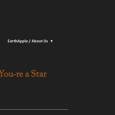
EarthApple / About Us
You-re a Star