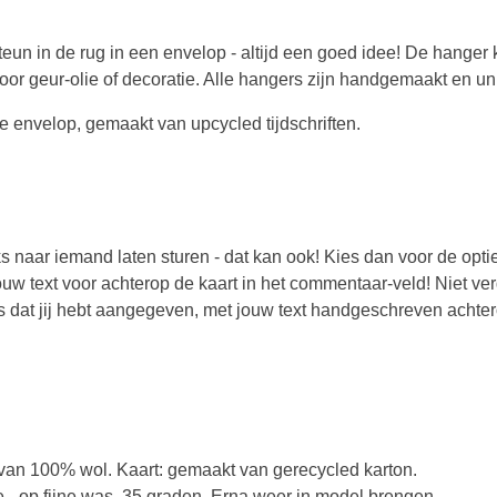
eun in de rug in een envelop - altijd een goed idee! De hanger 
or geur-olie of decoratie. Alle hangers zijn handgemaakt en un
e envelop, gemaakt van upcycled tijdschriften.
ks naar iemand laten sturen - dat kan ook! Kies dan voor de optie
ouw text voor achterop de kaart in het commentaar-veld! Niet verg
es dat jij hebt aangegeven, met jouw text handgeschreven achter
van 100% wol. Kaart: gemaakt van gerecycled karton.
- op fijne was, 35 graden. Erna weer in model brengen.