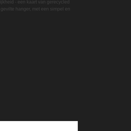
ijkheid - een kaart van gerecycled
gevilte hanger, met een simpel en