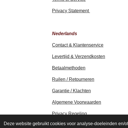
Privacy Statement
Nederlands
Contact & Klantenservice
Levertijd & Verzendkosten
Betaalmethoden
Ruilen / Retourneren
Garantie / Klachten
Algemene Voorwaarden
Privacy Regeling
© 2020 - 2026 earthapplecreations.c
Deze website gebruikt cookies voor analyse-doeleinden en/of 