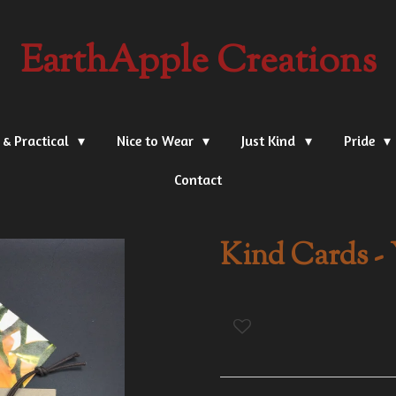
EarthApple Creations
 & Practical
Nice to Wear
Just Kind
Pride
Contact
Kind Cards - 