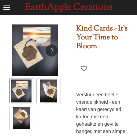
EarthApple Creations
Ga
direct
naar
Kind Cards - It's
de
Your Time to
hoofdinhoud
Bloom
Verstuur een beetje
vriendelijkheid - een
kaart van gerecycled
karton met een
gehaakte en gevilte
hanger, met een simpel