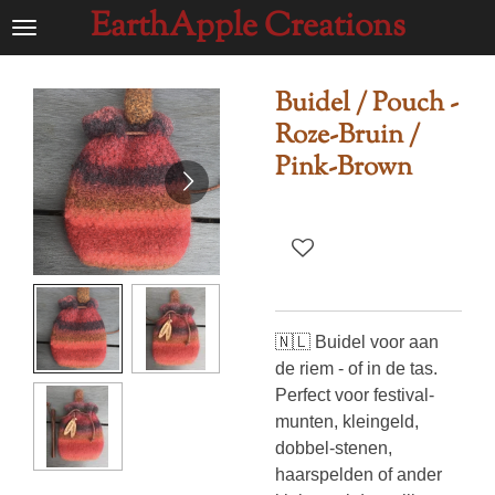
EarthApple Creations
Ga
direct
naar
Buidel / Pouch -
de
Roze-Bruin /
hoofdinhoud
Pink-Brown
🇳🇱 Buidel voor aan
de riem - of in de tas.
Perfect voor festival-
munten, kleingeld,
dobbel-stenen,
haarspelden of ander