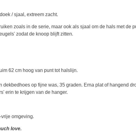
oek / sjaal, extreem zacht.
iken zoals in de serie, maar ook als sjaal om de hals met de pu
eugels' zodat de knoop blijft zitten.
im 62 cm hoog van punt tot halslijn.
n dekbedhoes op fijne was, 35 graden. Erna plat of hangend dr
 erin te krijgen van de hanger.
-vrije omgeving.
uch love.