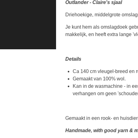
Outlander - Claire's sjaal
Driehoekige, middelgrote omslagd
Je kunt hem als omslagdoek gebru
makkelijk, en heeft extra lange 'vl
Details
Ca 140 cm vleugel-breed en ru
Gemaakt van 100% wol.
Kan in de wasmachine - in ee
verhangen om geen 'schouders'
Gemaakt in een rook- en huisdier
Handmade, with good yarn & m