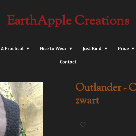
EarthApple Creations
 & Practical
Nice to Wear
Just Kind
Pride
Contact
Outlander - Cl
zwart