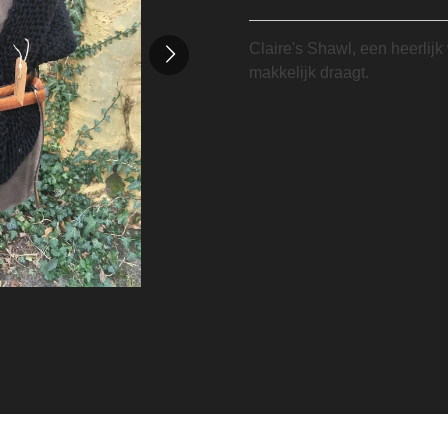
Claire's Shawl, een heerlijk
makkelijk draagt.