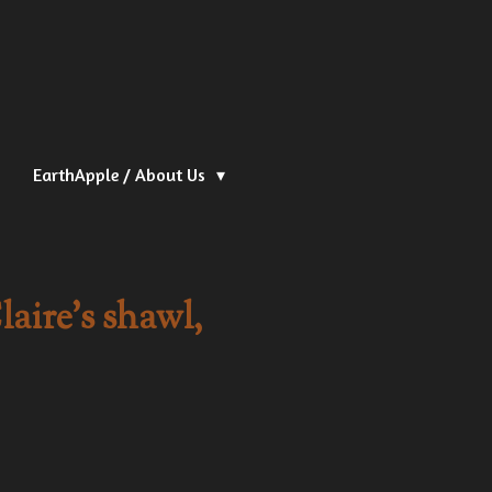
EarthApple / About Us
aire's shawl,