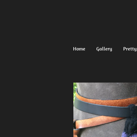
Ga
direct
naar
de
hoofdinhoud
Home
Gallery
Pretty