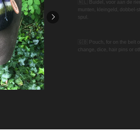
🇳🇱 Buidel, voor aan de riem 
munten, kleingeld, dobbel-s
spul.
🇬🇧 Pouch, for on the belt or
change, dice, hair pins or oth