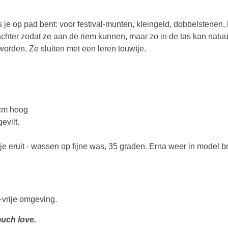
s je op pad bent: voor festival-munten, kleingeld, dobbelstenen,
hter zodat ze aan de riem kunnen, maar zo in de tas kan natuurl
e worden. Ze sluiten met een leren touwtje.
 cm hoog
evilt.
 eruit - wassen op fijne was, 35 graden. Erna weer in model b
-vrije omgeving.
uch love.