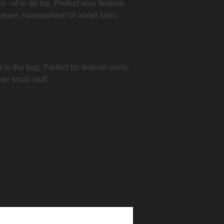
- of in de tas. Perfect voor festival-
tenen, haarspelden of ander klein
 in the bag. Perfect for festival coins,
er small stuff.