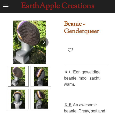
EarthApple Creations
Ga
direct
naar
Beanie -
de
Genderqueer
hoofdinhoud
🇳🇱 Een geweldige
beanie, mooi, zacht,
warm.
🇬🇧 An awesome
beanie: Pretty, soft and