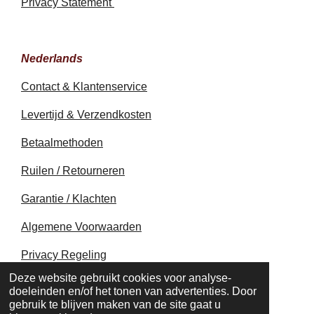
Privacy Statement
Nederlands
Contact & Klantenservice
Levertijd & Verzendkosten
Betaalmethoden
Ruilen / Retourneren
Garantie / Klachten
Algemene Voorwaarden
Privacy Regeling
© 2020 - 2026 earthapplecreations.com
Deze website gebruikt cookies voor analyse-
Powered by
JouwWeb
doeleinden en/of het tonen van advertenties. Door
gebruik te blijven maken van de site gaat u