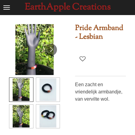
EarthApple Creations
Ga
direct
naar
Pride Armband
de
- Lesbian
hoofdinhoud
Een zacht en
vriendelijk armbandje,
van vervilte wol.