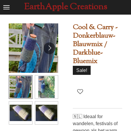
EarthApple Creations
Ga
direct
naar
Cool & Carry -
de
Donkerblauw-
hoofdinhoud
Blauwmix /
Darkblue-
Bluemix
Sale!
🇳🇱 Ideaal for
wandelen, festivals of
gewoon als het warm