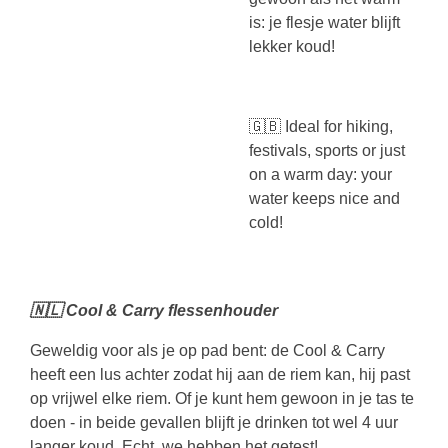
is: je flesje water blijft
lekker koud!
🇬🇧 Ideal for hiking,
festivals, sports or just
on a warm day: your
water keeps nice and
cold!
🇳🇱 Cool & Carry flessenhouder
Geweldig voor als je op pad bent: de Cool & Carry
heeft een lus achter zodat hij aan de riem kan, hij past
op vrijwel elke riem. Of je kunt hem gewoon in je tas te
doen - in beide gevallen blijft je drinken tot wel 4 uur
langer koud. Echt, we hebben het getest!