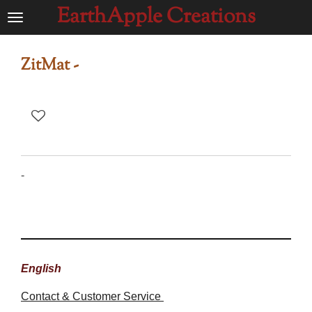
EarthApple Creations
Ga
direct
naar
ZitMat -
de
hoofdinhoud
-
English
Contact & Customer Service