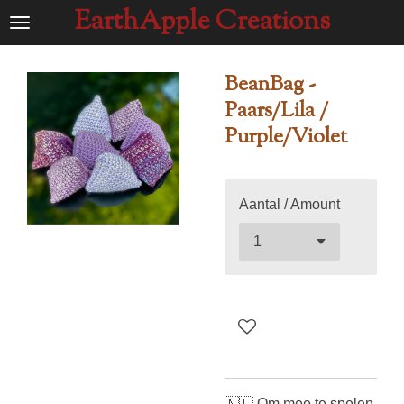
EarthApple Creations
Ga
direct
naar
BeanBag -
de
Paars/Lila /
hoofdinhoud
Purple/Violet
Aantal / Amount
🇳🇱 Om mee te spelen