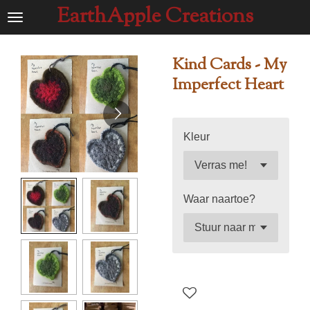
EarthApple Creations
Ga
direct
naar
Kind Cards - My
de
Imperfect Heart
hoofdinhoud
Kleur
Waar naartoe?