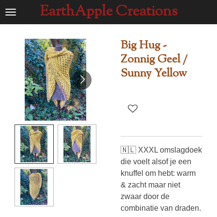
EarthApple Creations
Ga
direct
naar
Big Hug -
de
Zonnig Geel /
hoofdinhoud
Sunny Yellow
🇳🇱 XXXL omslagdoek
die voelt alsof je een
knuffel om hebt: warm
& zacht maar niet
zwaar door de
combinatie van draden.